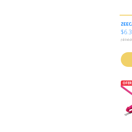
ZEEC
$6.
( $14.0
OFER