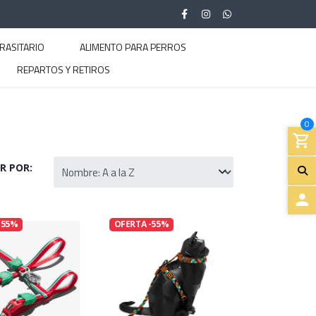
RASITARIO
ALIMENTO PARA PERROS
REPARTOS Y RETIROS
0
R POR:
A
-55%
OFERTA -55%
C
C
E