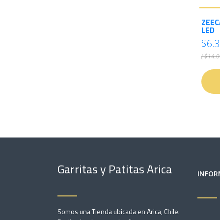
ZEEC
LED
$6.
( $14.0
Garritas y Patitas Arica
INFOR
Somos una Tienda ubicada en Arica, Chile.