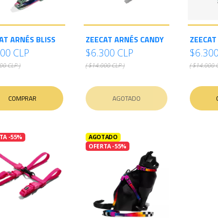
AT ARNÉS BLISS
ZEECAT ARNÉS CANDY
ZEECAT
300 CLP
$6.300 CLP
$6.30
00 CLP )
( $14.000 CLP )
( $14.000 
COMPRAR
AGOTADO
TA -55%
AGOTADO
OFERTA -55%