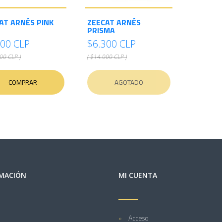
AT ARNÉS PINK
ZEECAT ARNÉS
PRISMA
300 CLP
$6.300 CLP
00 CLP )
( $14.000 CLP )
COMPRAR
AGOTADO
MACIÓN
MI CUENTA
Acceso