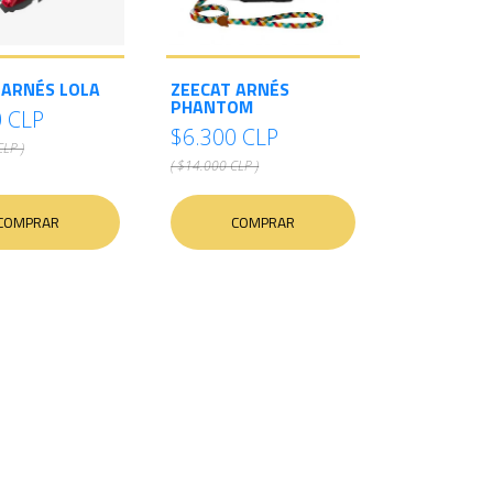
S
O
 ARNÉS LOLA
ZEECAT ARNÉS
PHANTOM
0 CLP
$6.300 CLP
CLP )
( $14.000 CLP )
COMPRAR
COMPRAR