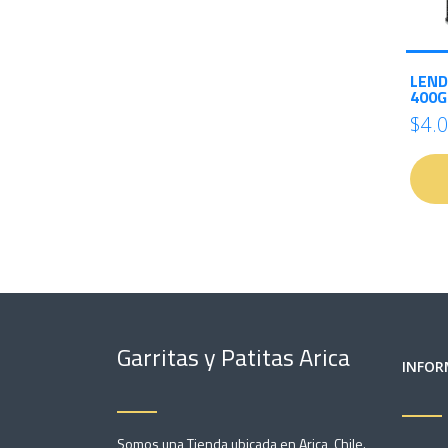
LEND
400G
$4.
Garritas y Patitas Arica
INFOR
Somos una Tienda ubicada en Arica, Chile.