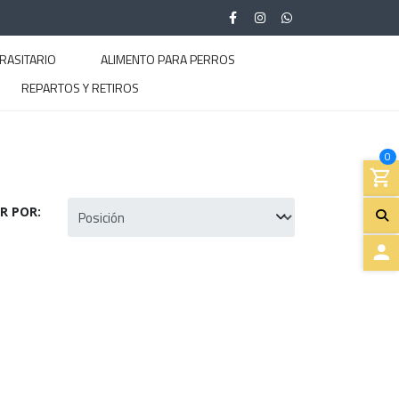
RASITARIO
ALIMENTO PARA PERROS
REPARTOS Y RETIROS
0
R POR:
A
C
C
E