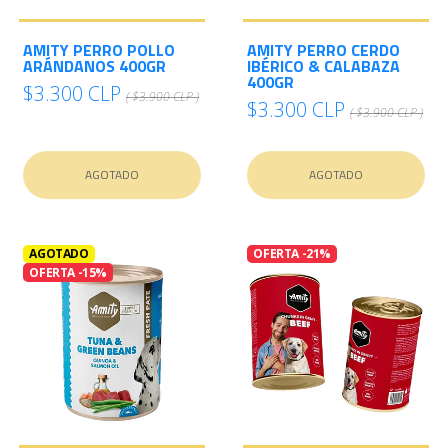
E
S
AMITY PERRO POLLO
AMITY PERRO CERDO
ARÁNDANOS 400GR
IBÉRICO & CALABAZA
O
400GR
$3.300 CLP
( $3.900 CLP )
$3.300 CLP
( $3.900 CLP )
AGOTADO
AGOTADO
AGOTADO
OFERTA -21%
OFERTA -15%