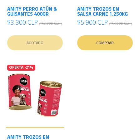
AMITY PERRO ATÚN &
AMITY TROZOS EN
GUISANTES 400GR
SALSA CARNE 1.250KG
$3.300 CLP
$5.900 CLP
( $3.900 CLP )
( $7.500 CLP )
AGOTADO
COMPRAR
OFERTA -21%
AMITY TROZOS EN