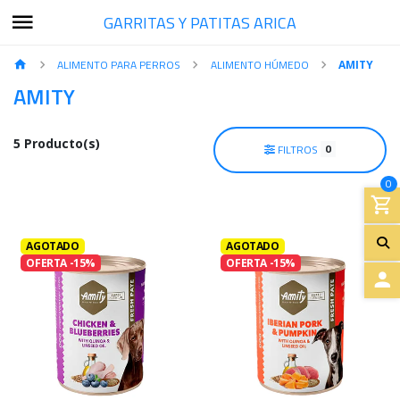
GARRITAS Y PATITAS ARICA
ALIMENTO PARA PERROS
ALIMENTO HÚMEDO
AMITY
AMITY
5 Producto(s)
0
FILTROS
0
AGOTADO
AGOTADO
OFERTA -15%
OFERTA -15%
A
C
C