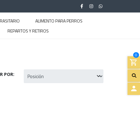
RASITARIO
ALIMENTO PARA PERROS
REPARTOS Y RETIROS
0
R POR:
A
C
C
E