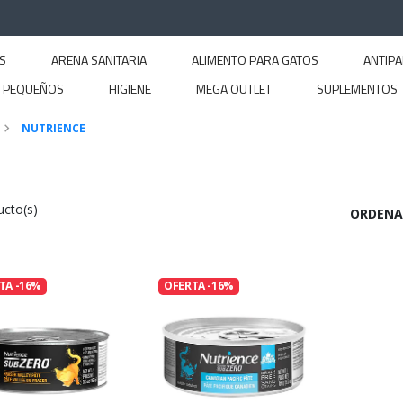
S
ARENA SANITARIA
ALIMENTO PARA GATOS
ANTIPA
S PEQUEÑOS
HIGIENE
MEGA OUTLET
SUPLEMENTOS
NUTRIENCE
ucto(s)
ORDENA
TA -16%
OFERTA -16%