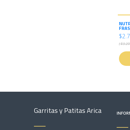
NUTR
FRAS
$2.
( $3.20
Garritas y Patitas Arica
INFOR