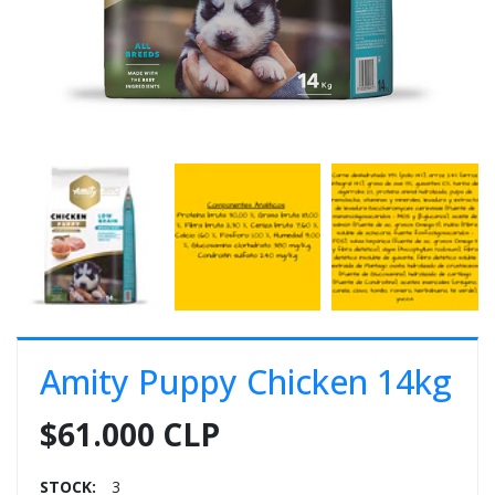
E
S
O
Amity Puppy Chicken 14kg
$61.000 CLP
STOCK:
3