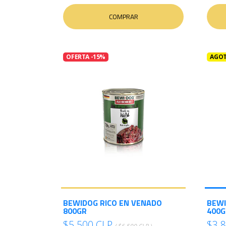
COMPRAR
OFERTA -15%
AGO
BEWIDOG RICO EN VENADO
BEWI
800GR
400G
$5.500 CLP
$3.