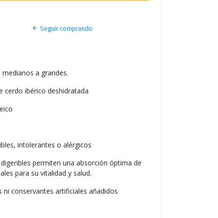
S
O
Seguir comprando
s medianos a grandes.
 cerdo ibérico deshidratada
eico
les, intolerantes o alérgicos
 digeribles permiten una absorción óptima de
les para su vitalidad y salud.
s ni conservantes artificiales añadidos