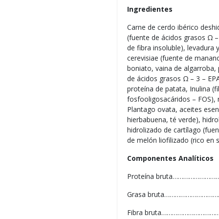
Ingredientes
Carne de cerdo ibérico deshi
(fuente de ácidos grasos Ω – 
de fibra insoluble), levadur
cerevisiae (fuente de manan
boniato, vaina de algarroba,
de ácidos grasos Ω – 3 – EPA
proteína de patata, Inulina (f
fosfooligosacáridos – FOS), m
Plantago ovata, aceites esen
hierbabuena, té verde), hidr
hidrolizado de cartílago (fu
de melón liofilizado (rico e
Componentes Analíticos
Proteína bruta………………………
Grasa bruta…………………………
Fibra bruta…………………………