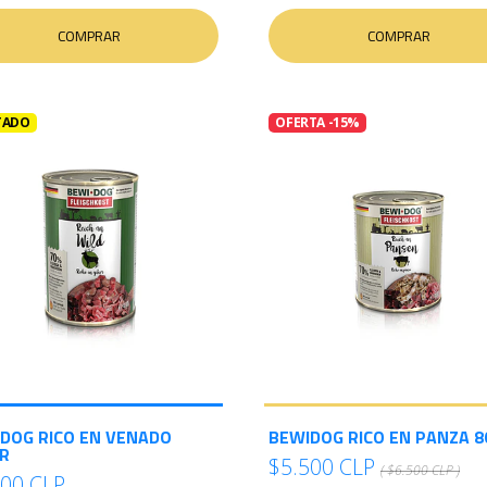
COMPRAR
COMPRAR
TADO
OFERTA -15%
DOG RICO EN VENADO
BEWIDOG RICO EN PANZA 
R
$5.500 CLP
( $6.500 CLP )
800 CLP