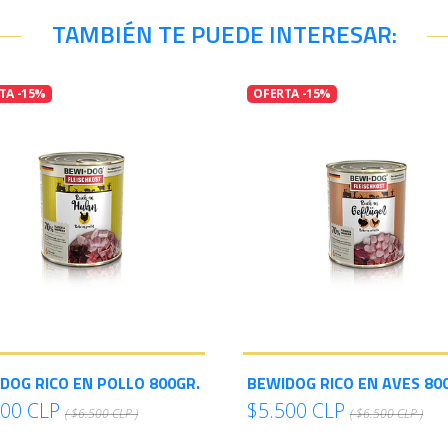
TAMBIÉN TE PUEDE INTERESAR:
TA -15%
OFERTA -15%
DOG RICO EN POLLO 800GR.
BEWIDOG RICO EN AVES 80
500 CLP
$5.500 CLP
( $6.500 CLP )
( $6.500 CLP )