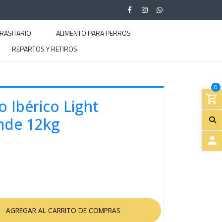
RASITARIO
ALIMENTO PARA PERROS
REPARTOS Y RETIROS
0
 Ibérico Light
nde 12kg
A
C
C
E