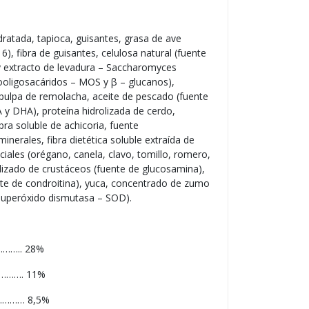
dratada, tapioca, guisantes, grasa de ave
6), fibra de guisantes, celulosa natural (fuente
a y extracto de levadura – Saccharomyces
ooligosacáridos – MOS y β – glucanos),
 pulpa de remolacha, aceite de pescado (fuente
 y DHA), proteína hidrolizada de cerdo,
ibra soluble de achicoria, fuente
inerales, fibra dietética soluble extraída de
ciales (orégano, canela, clavo, tomillo, romero,
olizado de crustáceos (fuente de glucosamina),
ente de condroitina), yuca, concentrado de zumo
n superóxido dismutasa – SOD).
…….. 28%
………. 11%
………… 8,5%