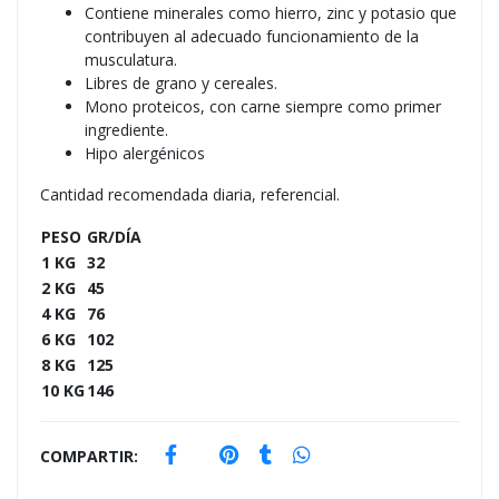
Contiene minerales como hierro, zinc y potasio que
contribuyen al adecuado funcionamiento de la
musculatura.
Libres de grano y cereales.
Mono proteicos, con carne siempre como primer
ingrediente.
Hipo alergénicos
Cantidad recomendada diaria, referencial.
PESO
GR/DÍA
1 KG
32
2 KG
45
4 KG
76
6 KG
102
8 KG
125
10 KG
146
COMPARTIR: