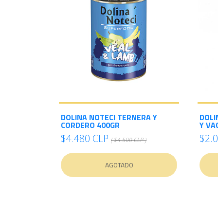
DOLINA NOTECI TERNERA Y
DOLI
CORDERO 400GR
Y VA
$4.480 CLP
$2.
( $4.500 CLP )
AGOTADO