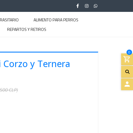
RASITARIO
ALIMENTO PARA PERROS
REPARTOS Y RETIROS
0
i Corzo y Ternera
.500 CLP)
A
C
C
E