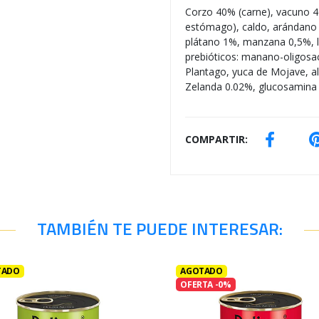
Corzo 40% (carne), vacuno 4
estómago), caldo, arándano 
plátano 1%, manzana 0,5%, l
prebióticos: manano-oligosac
Plantago, yuca de Mojave, al
Zelanda 0.02%, glucosamina 
COMPARTIR:
TAMBIÉN TE PUEDE INTERESAR:
TADO
AGOTADO
OFERTA -0%