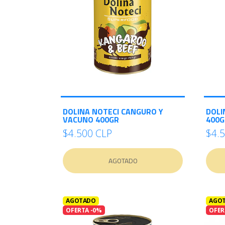
DOLINA NOTECI CANGURO Y
DOLI
VACUNO 400GR
400G
$4.500 CLP
$4.
AGOTADO
AGOTADO
AGO
OFERTA -0%
OFER