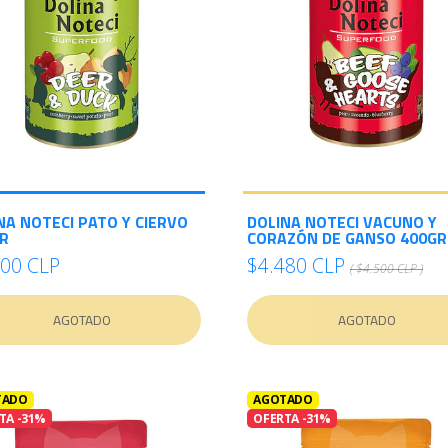
NA NOTECI PATO Y CIERVO
DOLINA NOTECI VACUNO Y
R
CORAZÓN DE GANSO 400GR
500 CLP
$4.480 CLP
( $4.500 CLP )
AGOTADO
AGOTADO
TADO
AGOTADO
TA -31%
OFERTA -31%