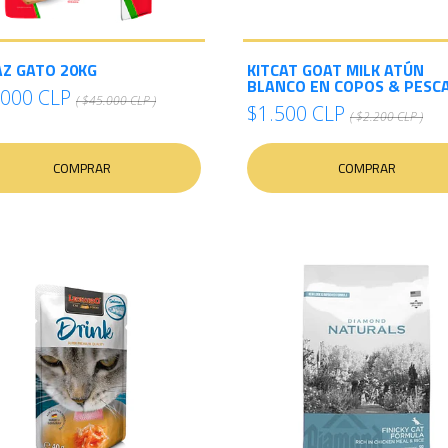
Z GATO 20KG
KITCAT GOAT MILK ATÚN
BLANCO EN COPOS & PESCA
.000 CLP
( $45.000 CLP )
$1.500 CLP
( $2.200 CLP )
COMPRAR
COMPRAR