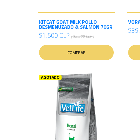
KITCAT GOAT MILK POLLO
VORA
DESMENUZADO & SALMON 70GR
$39
$1.500 CLP
( $2.200 CLP )
COMPRAR
AGOTADO