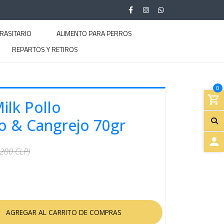
RASITARIO
ALIMENTO PARA PERROS
REPARTOS Y RETIROS
0
ilk Pollo
 & Cangrejo 70gr
.200 CLP)
A
C
C
E