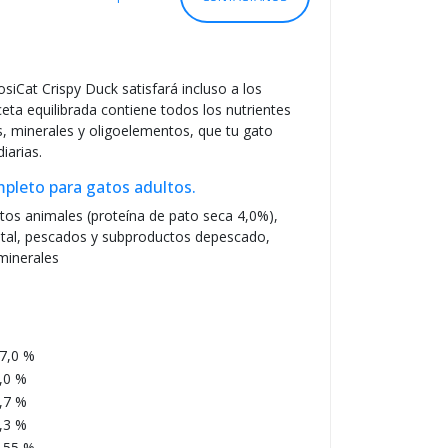
S
O
siCat Crispy Duck satisfará incluso a los
eta equilibrada contiene todos los nutrientes
, minerales y oligoelementos, que tu gato
iarias.
pleto para gatos adultos.
tos animales (proteína de pato seca 4,0%),
tal, pescados y subproductos depescado,
 minerales
7,0 %
,0 %
,7 %
,3 %
,55 %