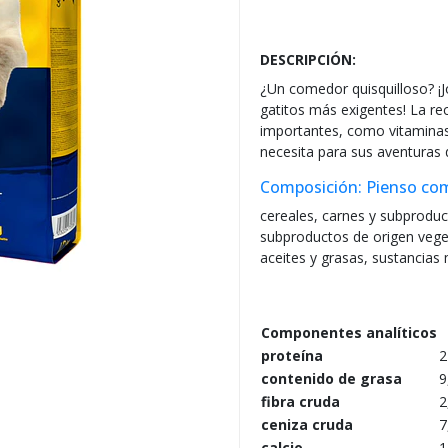
DESCRIPCIÓN:
¿Un comedor quisquilloso? ¡Jo
gatitos más exigentes! La rec
importantes, como vitaminas
necesita para sus aventuras d
Composición: Pienso com
cereales, carnes y subproduc
subproductos de origen vege
aceites y grasas, sustancias
Componentes analíticos
proteína
2
contenido de grasa
9
fibra cruda
2
ceniza cruda
7
calcio
1