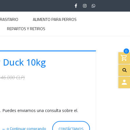
RASITARIO
ALIMENTO PARA PERROS
REPARTOS Y RETIROS
0
y Duck 10kg
$46.000 CLP)
A
C
. Puedes enviarnos una consulta sobre el.
C
E
← o Continuar comprando
CONTÁCTANOS