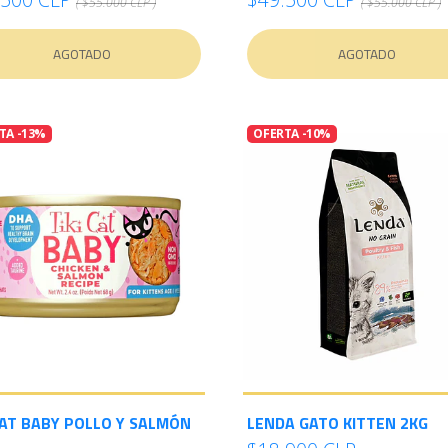
( $55.000 CLP )
( $55.000 CLP )
AGOTADO
AGOTADO
TA -13%
OFERTA -10%
CAT BABY POLLO Y SALMÓN
LENDA GATO KITTEN 2KG