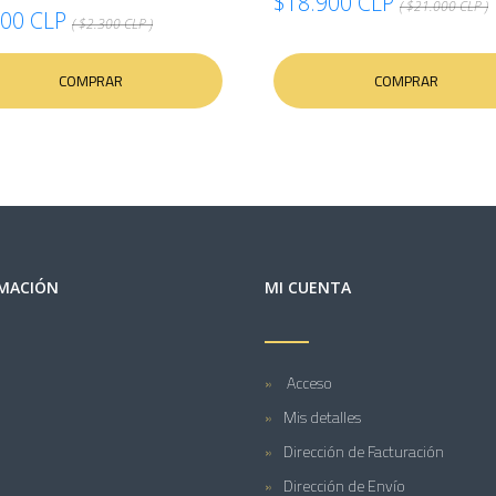
$18.900 CLP
( $21.000 CLP )
000 CLP
( $2.300 CLP )
COMPRAR
COMPRAR
MACIÓN
MI CUENTA
Acceso
Mis detalles
Dirección de Facturación
Dirección de Envío