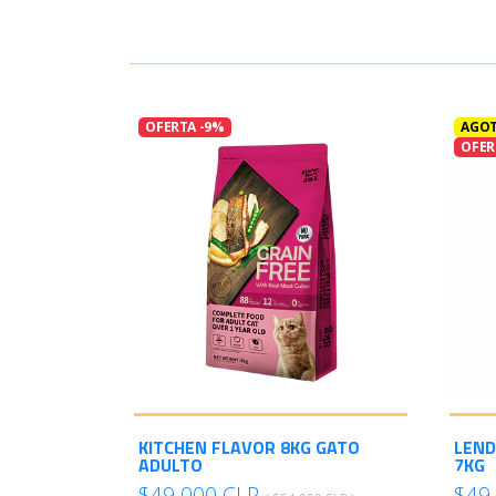
OFERTA -9%
AGO
OFER
KITCHEN FLAVOR 8KG GATO
LEND
ADULTO
7KG
$49.000 CLP
$49