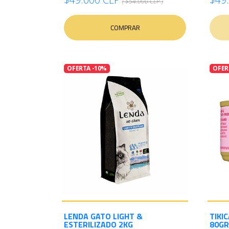
( $54.000 CLP )
COMPRAR
OFERTA -10%
OFER
LENDA GATO LIGHT &
TIKI
ESTERILIZADO 2KG
80GR