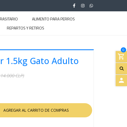
RASITARIO
ALIMENTO PARA PERROS
REPARTOS Y RETIROS
0
or 1.5kg Gato Adulto
$14.000 CLP)
A
C
C
E