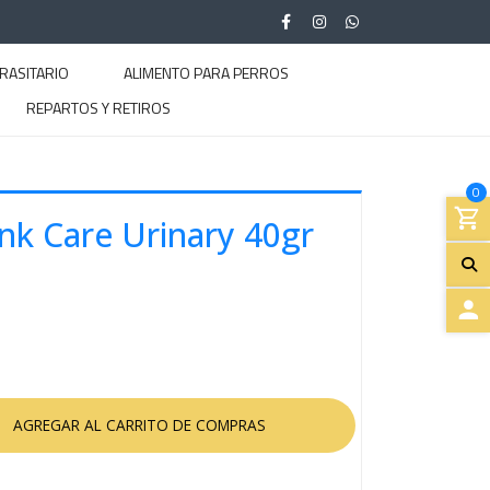
RASITARIO
ALIMENTO PARA PERROS
REPARTOS Y RETIROS
0
nk Care Urinary 40gr
A
C
C
E