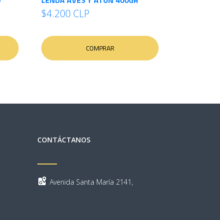
O
LENDA AVES Y ATÚN 400GR
$4.200 CLP
COMPRAR
CONTÁCTANOS
Avenida Santa María 2141,