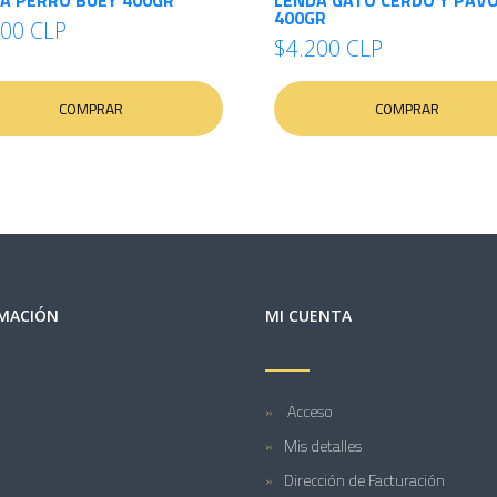
A PERRO BUEY 400GR
LENDA GATO CERDO Y PAV
400GR
000 CLP
$4.200 CLP
COMPRAR
COMPRAR
MACIÓN
MI CUENTA
Acceso
Mis detalles
Dirección de Facturación