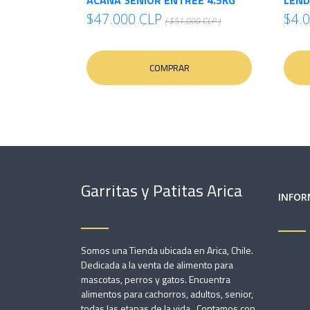
ACANA SENIOR ENTRÉE 4.5KG
LEND
$47.000 CLP
$4.
( $51.000 CLP )
COMPRAR
Garritas y Patitas Arica
INFOR
Somos una Tienda ubicada en Arica, Chile.
Dedicada a la venta de alimento para
mascotas, perros y gatos. Encuentra
alimentos para cachorros, adultos, senior,
todas las etapas de la vida. Contamos con