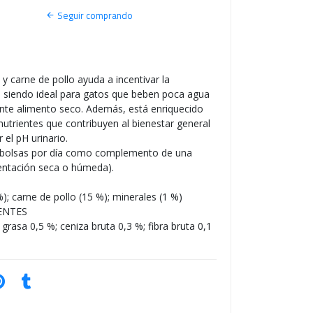
S
Seguir comprando
O
 y carne de pollo ayuda a incentivar la
, siendo ideal para gatos que beben poca agua
te alimento seco. Además, está enriquecido
nutrientes que contribuyen al bienestar general
 el pH urinario.
2 bolsas por día como complemento de una
entación seca o húmeda).
); carne de pollo (15 %); minerales (1 %)
ENTES
grasa 0,5 %; ceniza bruta 0,3 %; fibra bruta 0,1