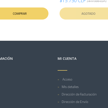
$15.750 CLP
( $17.500 CLP )
COMPRAR
AGOTADO
MACIÓN
MI CUENTA
Acceso
Mis detalles
Dirección de Facturación
Dirección de Envío