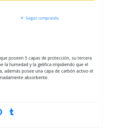
S
O
Seguir comprando
 que poseen 5 capas de protección, su tercera
be la humedad y la gelifica impidiendo que el
illa, además posee una capa de carbón activo el
remadamente absorbente.