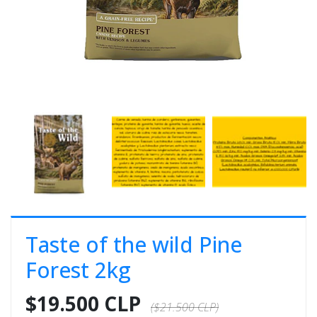
E
S
O
Taste of the wild Pine
Forest 2kg
$19.500 CLP
($21.500 CLP)