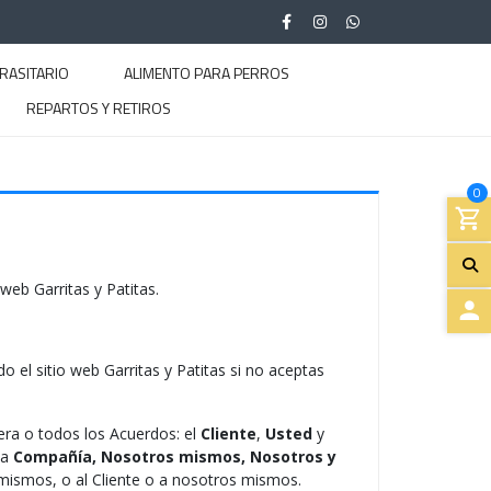
RASITARIO
ALIMENTO PARA PERROS
REPARTOS Y RETIROS
0
web Garritas y Patitas.
A
 el sitio web Garritas y Patitas si no aceptas
C
C
iera o todos los Acuerdos: el
Cliente
,
Usted
y
La
Compañía, Nosotros mismos, Nosotros y
E
s mismos, o al Cliente o a nosotros mismos.