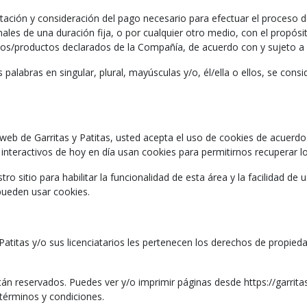
ptación y consideración del pago necesario para efectuar el proceso d
es de una duración fija, o por cualquier otro medio, con el propósi
cios/productos declarados de la Compañía, de acuerdo con y sujeto a l
 palabras en singular, plural, mayúsculas y/o, él/ella o ellos, se cons
o web de Garritas y Patitas, usted acepta el uso de cookies de acuerdo 
nteractivos de hoy en día usan cookies para permitirnos recuperar los
ro sitio para habilitar la funcionalidad de esta área y la facilidad de
 pueden usar cookies.
Patitas y/o sus licenciatarios les pertenecen los derechos de propiedad
án reservados. Puedes ver y/o imprimir páginas desde https://garrita
 términos y condiciones.