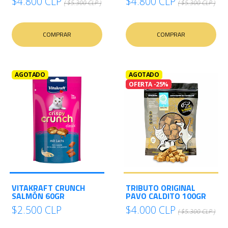
$4.800 CLP
$4.800 CLP
( $5.300 CLP )
( $5.300 CLP )
COMPRAR
COMPRAR
AGOTADO
AGOTADO
OFERTA -25%
VITAKRAFT CRUNCH
TRIBUTO ORIGINAL
SALMÓN 60GR
PAVO CALDITO 100GR
$2.500 CLP
$4.000 CLP
( $5.300 CLP )