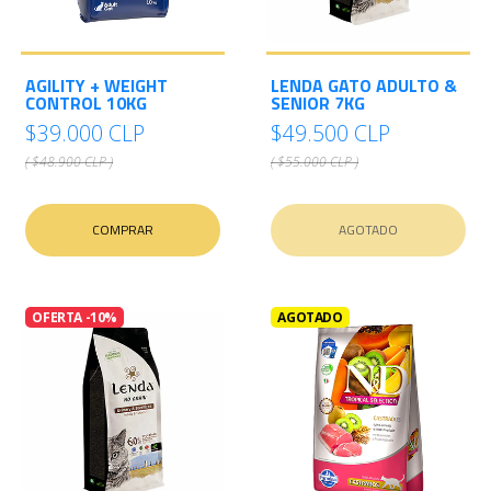
AGILITY + WEIGHT
LENDA GATO ADULTO &
CONTROL 10KG
SENIOR 7KG
$39.000 CLP
$49.500 CLP
( $48.900 CLP )
( $55.000 CLP )
COMPRAR
AGOTADO
OFERTA -10%
AGOTADO