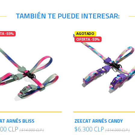
TAMBIÉN TE PUEDE INTERESAR:
TA -55%
AGOTADO
OFERTA -55%
AT ARNÉS BLISS
ZEECAT ARNÉS CANDY
300 CLP
$6.300 CLP
( $14.000 CLP )
( $14.000 CLP )