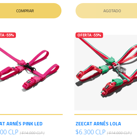
COMPRAR
AGOTADO
TA -55%
OFERTA -55%
AT ARNÉS PINK LED
ZEECAT ARNÉS LOLA
300 CLP
$6.300 CLP
( $14.000 CLP )
( $14.000 CLP )