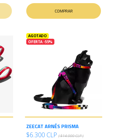
COMPRAR
AGOTADO
OFERTA -55%
ZEECAT ARNÉS PRISMA
$6.300 CLP
( $14.000 CLP )