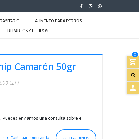
RASITARIO
ALIMENTO PARA PERROS
REPARTOS Y RETIROS
0
tnip Camarón 50gr
.000 CLP)
A
C
. Puedes enviarnos una consulta sobre el.
C
E
← o Continuar comprando
CONTÁCTANOS