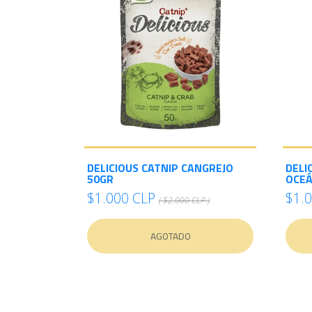
DELICIOUS CATNIP CANGREJO
DELI
50GR
OCEÁ
$1.000 CLP
$1.
( $2.000 CLP )
AGOTADO