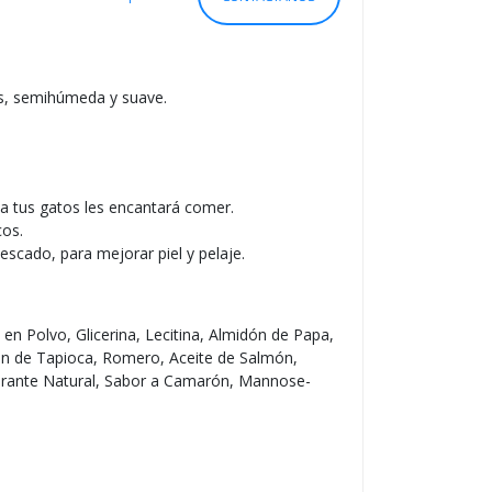
S
O
os, semihúmeda y suave.
a tus gatos les encantará comer.
cos.
escado, para mejorar piel y pelaje.
en Polvo, Glicerina, Lecitina, Almidón de Papa,
ón de Tapioca, Romero, Aceite de Salmón,
lorante Natural, Sabor a Camarón, Mannose-