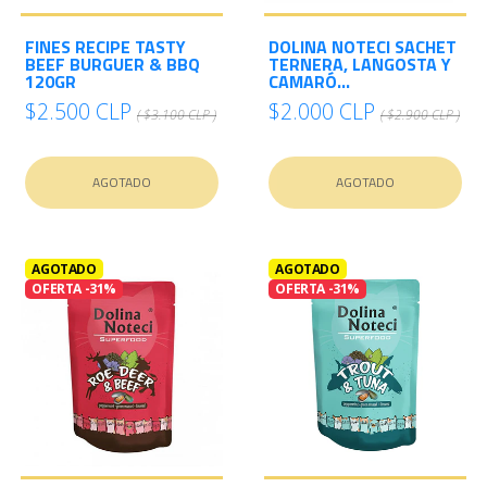
FINES RECIPE TASTY
DOLINA NOTECI SACHET
BEEF BURGUER & BBQ
TERNERA, LANGOSTA Y
120GR
CAMARÓ...
$2.500 CLP
$2.000 CLP
( $3.100 CLP )
( $2.900 CLP )
AGOTADO
AGOTADO
AGOTADO
AGOTADO
OFERTA -31%
OFERTA -31%