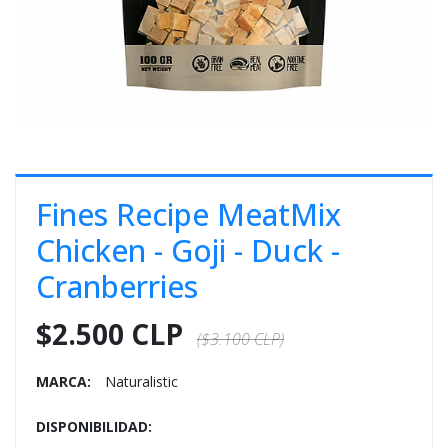
E
S
O
Fines Recipe MeatMix
Chicken - Goji - Duck -
Cranberries
$2.500 CLP
($3.100 CLP)
MARCA:
Naturalistic
DISPONIBILIDAD: