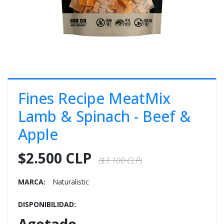
E
S
O
Fines Recipe MeatMix
Lamb & Spinach - Beef &
Apple
$2.500 CLP
($3.100 CLP)
MARCA:
Naturalistic
DISPONIBILIDAD: