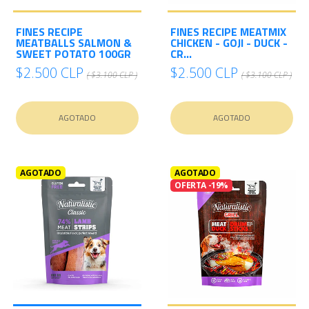
FINES RECIPE
FINES RECIPE MEATMIX
MEATBALLS SALMON &
CHICKEN - GOJI - DUCK -
SWEET POTATO 100GR
CR...
$2.500 CLP
$2.500 CLP
( $3.100 CLP )
( $3.100 CLP )
AGOTADO
AGOTADO
AGOTADO
AGOTADO
OFERTA -19%