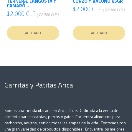
TERNERA, LANGOSTA Y
CORZO Y VACUNO 85GR
CAMARÓ...
$2.000 CLP
( $2.900 CLP )
$2.000 CLP
( $2.900 CLP )
AGOTADO
AGOTADO
Garritas y Patitas Arica
Somos una Tienda ubicada en Arica, Chile. Dedicada a la venta de
alimento para mascotas, perros y gatos. Encuentra alimentos para
cachorros, adultos, senior, todas las etapas de la vida. Contamos con
una gran variedad de productos disponibles. Encuentra los mejores