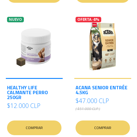
NUEVO
OFERTA -8%
HEALTHY LIFE
ACANA SENIOR ENTRÉE
CALMANTE PERRO
4.5KG
250GR
$47.000 CLP
$12.000 CLP
( $51.000 CLP )
COMPRAR
COMPRAR