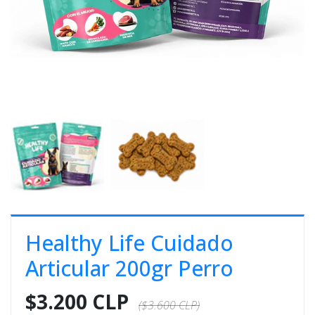
E
S
O
Healthy Life Cuidado
Articular 200gr Perro
$3.200 CLP
($3.600 CLP)