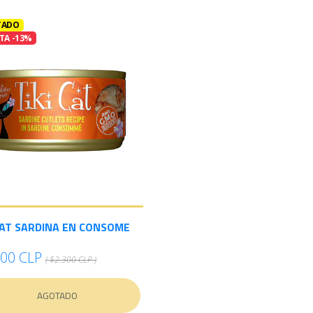
TADO
TA -13%
CAT SARDINA EN CONSOME
000 CLP
( $2.300 CLP )
AGOTADO