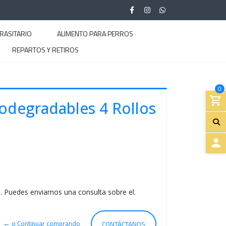
RASITARIO
ALIMENTO PARA PERROS
REPARTOS Y RETIROS
0
iodegradables 4 Rollos
A
C
. Puedes enviarnos una consulta sobre el.
C
E
← o Continuar comprando
CONTÁCTANOS