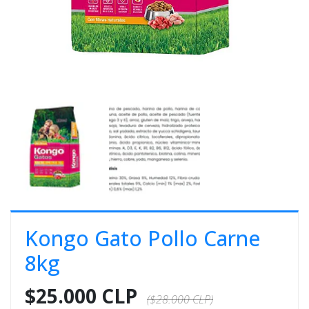
E
S
O
Kongo Gato Pollo Carne
8kg
$25.000 CLP
($28.000 CLP)