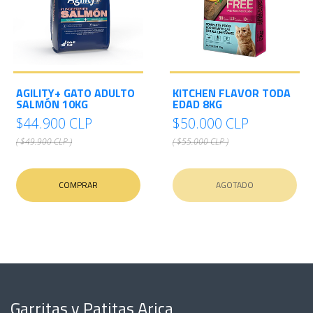
AGILITY+ GATO ADULTO
KITCHEN FLAVOR TODA
SALMÓN 10KG
EDAD 8KG
$44.900 CLP
$50.000 CLP
( $49.900 CLP )
( $55.000 CLP )
COMPRAR
AGOTADO
Garritas y Patitas Arica