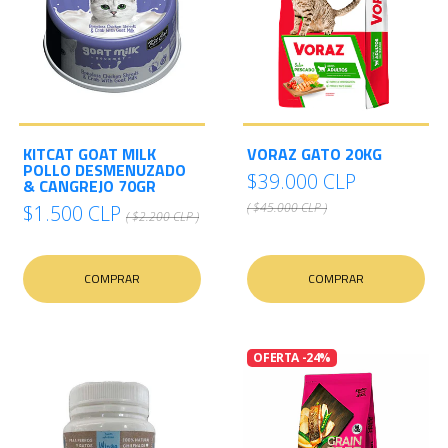
KITCAT GOAT MILK
VORAZ GATO 20KG
POLLO DESMENUZADO
$39.000 CLP
& CANGREJO 70GR
( $45.000 CLP )
$1.500 CLP
( $2.200 CLP )
COMPRAR
COMPRAR
OFERTA -24%