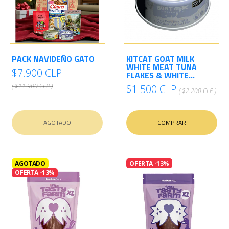
PACK NAVIDEÑO GATO
KITCAT GOAT MILK
WHITE MEAT TUNA
$7.900 CLP
FLAKES & WHITE...
( $11.900 CLP )
$1.500 CLP
( $2.200 CLP )
AGOTADO
COMPRAR
AGOTADO
OFERTA -13%
OFERTA -13%