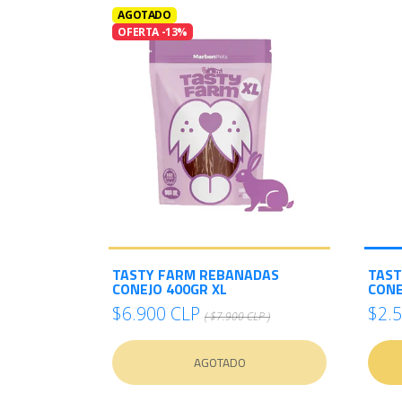
AGOTADO
OFERTA -13%
TASTY FARM REBANADAS
TAST
CONEJO 400GR XL
CONE
$6.900 CLP
$2.
( $7.900 CLP )
AGOTADO