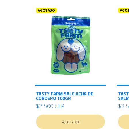
AGOTADO
AGO
TASTY FARM SALCHICHA DE
TAST
CORDERO 100GR
SALM
$2.500 CLP
$2.
AGOTADO