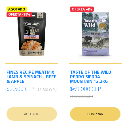
AGOTADO
OFERTA -4%
OFERTA -19%
FINES RECIPE MEATMIX
TASTE OF THE WILD
LAMB & SPINACH - BEEF
PERRO SIERRA
& APPLE
MOUNTAIN 12.2KG
$2.500 CLP
$69.000 CLP
( $3.100 CLP )
( $72.000 CLP )
AGOTADO
COMPRAR