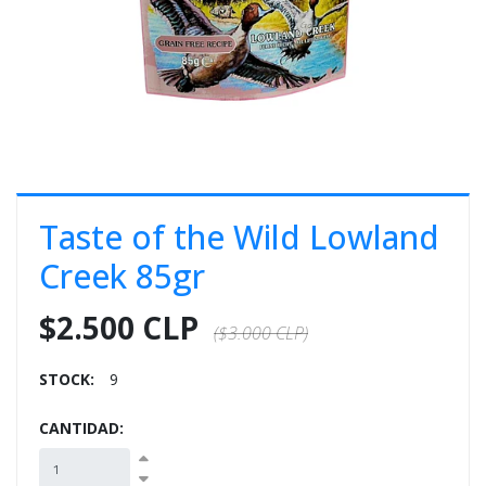
E
S
O
Taste of the Wild Lowland
Creek 85gr
$2.500 CLP
($3.000 CLP)
STOCK:
9
CANTIDAD: