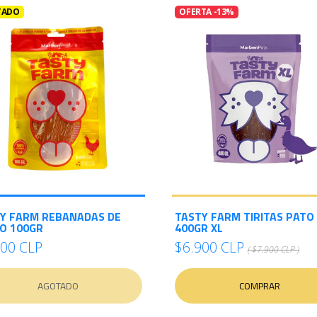
TADO
OFERTA -13%
Y FARM REBANADAS DE
TASTY FARM TIRITAS PATO
O 100GR
400GR XL
500 CLP
$6.900 CLP
( $7.900 CLP )
AGOTADO
COMPRAR