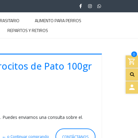
RASITARIO
ALIMENTO PARA PERROS
REPARTOS Y RETIROS
0
rocitos de Pato 100gr
A
C
. Puedes enviarnos una consulta sobre el.
C
E
← o Continuar comprando
CONTÁCTANOS