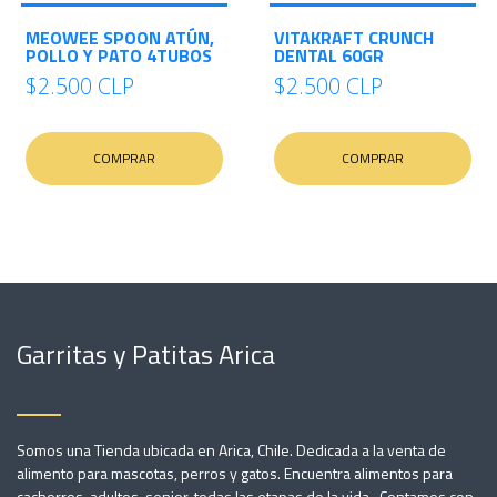
MEOWEE SPOON ATÚN,
VITAKRAFT CRUNCH
POLLO Y PATO 4TUBOS
DENTAL 60GR
$2.500 CLP
$2.500 CLP
COMPRAR
COMPRAR
Garritas y Patitas Arica
Somos una Tienda ubicada en Arica, Chile. Dedicada a la venta de
alimento para mascotas, perros y gatos. Encuentra alimentos para
cachorros, adultos, senior, todas las etapas de la vida. Contamos con