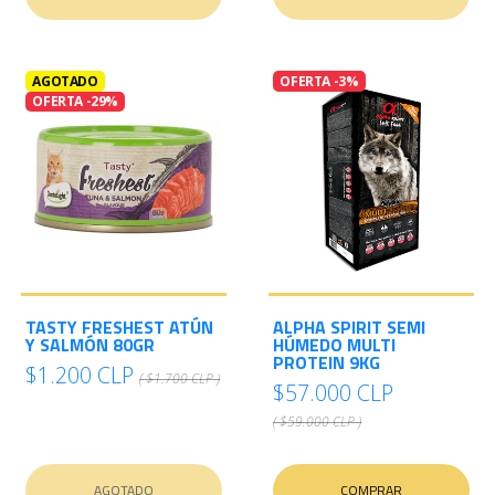
AGOTADO
OFERTA -3%
OFERTA -29%
TASTY FRESHEST ATÚN
ALPHA SPIRIT SEMI
Y SALMÓN 80GR
HÚMEDO MULTI
PROTEIN 9KG
$1.200 CLP
( $1.700 CLP )
$57.000 CLP
( $59.000 CLP )
AGOTADO
COMPRAR