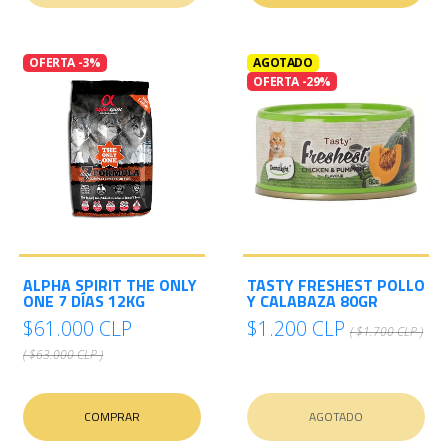
OFERTA -3%
AGOTADO
OFERTA -29%
ALPHA SPIRIT THE ONLY
TASTY FRESHEST POLLO
ONE 7 DÍAS 12KG
Y CALABAZA 80GR
$61.000 CLP
$1.200 CLP
( $1.700 CLP )
( $63.000 CLP )
COMPRAR
AGOTADO