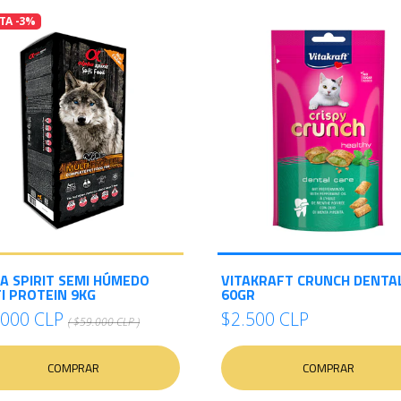
TA -3%
A SPIRIT SEMI HÚMEDO
VITAKRAFT CRUNCH DENTA
I PROTEIN 9KG
60GR
.000 CLP
$2.500 CLP
( $59.000 CLP )
COMPRAR
COMPRAR