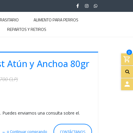
RASITARIO
ALIMENTO PARA PERROS
REPARTOS Y RETIROS
0
st Atún y Anchoa 80gr
.700 CLP)
A
C
. Puedes enviarnos una consulta sobre el.
C
E
← o Continuar comprando
CONTÁCTANOS