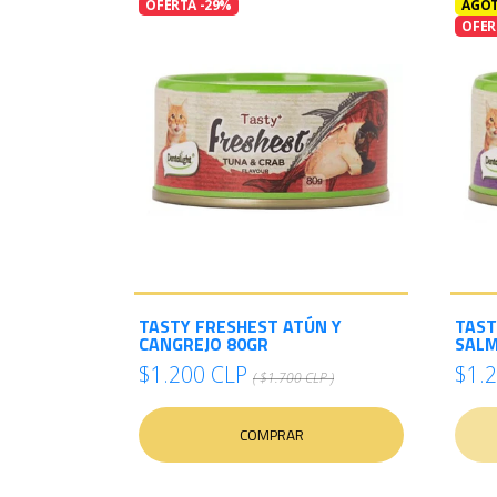
OFERTA -29%
AGO
OFER
TASTY FRESHEST ATÚN Y
TAST
CANGREJO 80GR
SALM
$1.200 CLP
$1.
( $1.700 CLP )
COMPRAR