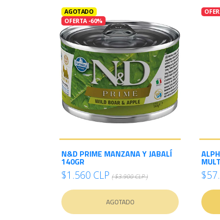
AGOTADO
OFER
OFERTA -60%
N&D PRIME MANZANA Y JABALÍ
ALPH
140GR
MULT
$1.560 CLP
$57
( $3.900 CLP )
AGOTADO