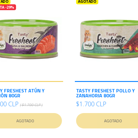
TADO
AGOTADO
TA -29%
Y FRESHEST ATÚN Y
TASTY FRESHEST POLLO Y
ÓN 80GR
ZANAHORIA 80GR
200 CLP
$1.700 CLP
( $1.700 CLP )
AGOTADO
AGOTADO