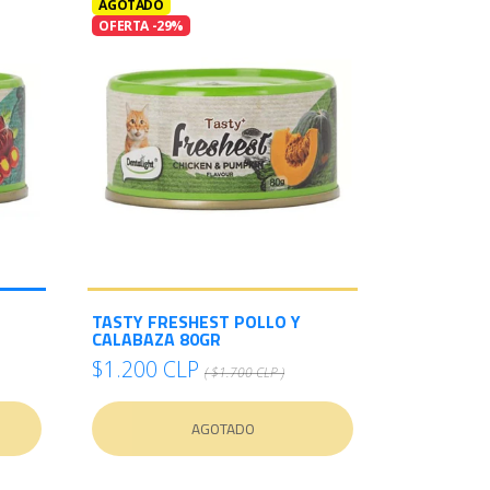
AGOTADO
OFERTA -29%
TASTY FRESHEST POLLO Y
CALABAZA 80GR
$1.200 CLP
( $1.700 CLP )
AGOTADO